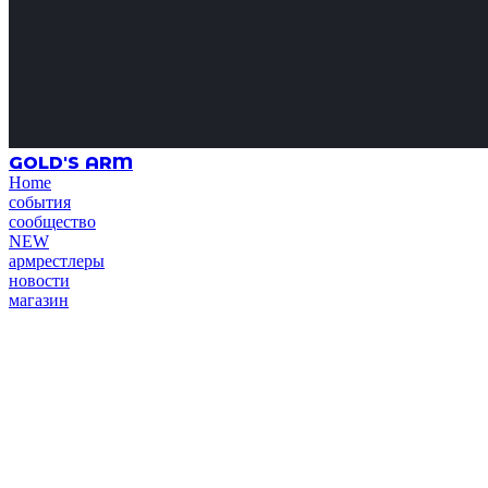
GOLD'S ARM
Home
события
сообщество
NEW
армрестлеры
новости
магазин