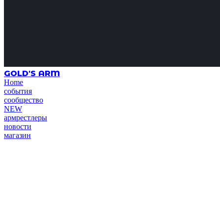
GOLD'S ARM
Home
события
сообщество
NEW
армрестлеры
новости
магазин