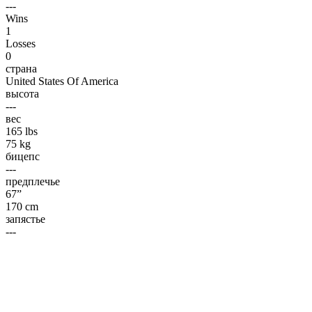
---
Wins
1
Losses
0
страна
United States Of America
высота
---
вес
165 lbs
75 kg
бицепс
---
предплечье
67”
170 cm
запястье
---