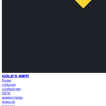
GOLD'S ARM
Home
события
сообщество
NEW
армрестлеры
новости
магазин