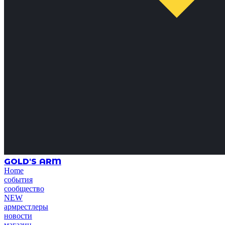
GOLD'S ARM
Home
события
сообщество
NEW
армрестлеры
новости
магазин