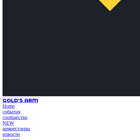
GOLD'S ARM
Home
события
сообщество
NEW
армрестлеры
новости
магазин