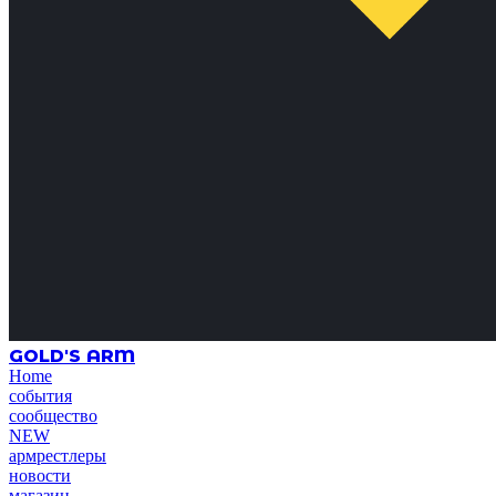
GOLD'S ARM
Home
события
сообщество
NEW
армрестлеры
новости
магазин