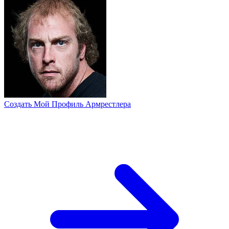
Создать Мой Профиль Армрестлера