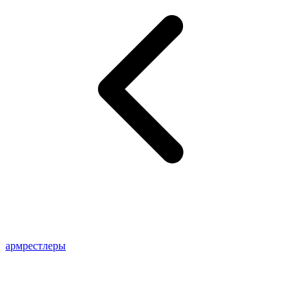
армрестлеры