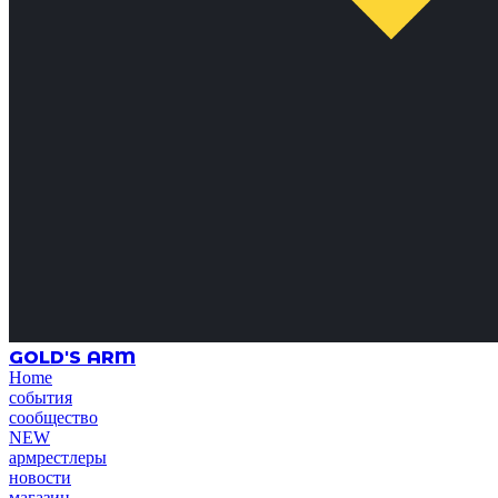
GOLD'S ARM
Home
события
сообщество
NEW
армрестлеры
новости
магазин