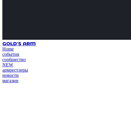
GOLD'S ARM
Home
события
сообщество
NEW
армрестлеры
новости
магазин