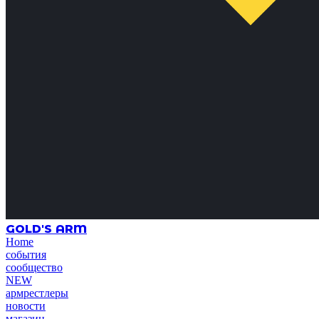
GOLD'S ARM
Home
события
сообщество
NEW
армрестлеры
новости
магазин