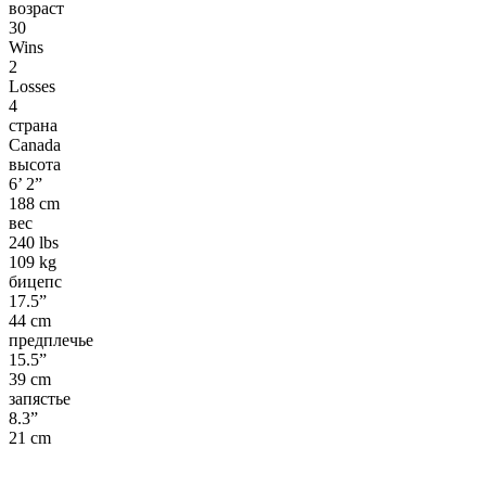
возраст
30
Wins
2
Losses
4
страна
Canada
высота
6’ 2”
188 cm
вес
240 lbs
109 kg
бицепс
17.5”
44 cm
предплечье
15.5”
39 cm
запястье
8.3”
21 cm