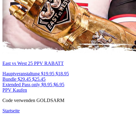
East vs West 25
PPV RABATT
Hauptveranstaltung
$19.95
$18.95
Bundle
$29.45
$25.45
Extended Pass only
$9.95
$6.95
PPV Kaufen
Code verwenden
GOLDSARM
Startseite