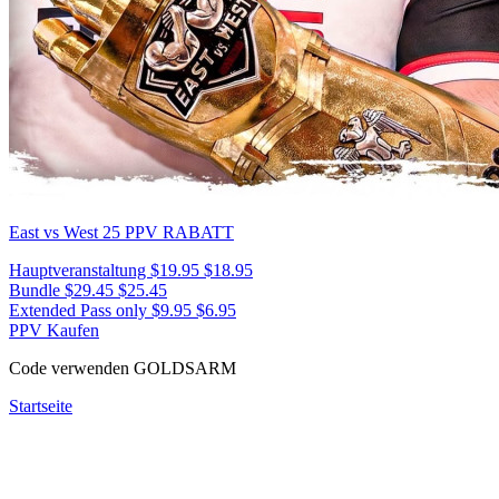
East vs West 25
PPV RABATT
Hauptveranstaltung
$19.95
$18.95
Bundle
$29.45
$25.45
Extended Pass only
$9.95
$6.95
PPV Kaufen
Code verwenden
GOLDSARM
Startseite