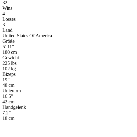
32
Wins
4
Losses
3
Land
United States Of America
Größe
5’ 11”
180 cm
Gewicht
225 lbs
102 kg
Bizeps
19”
48 cm
Unterarm
16.5”
42 cm
Handgelenk
7.2”
18 cm