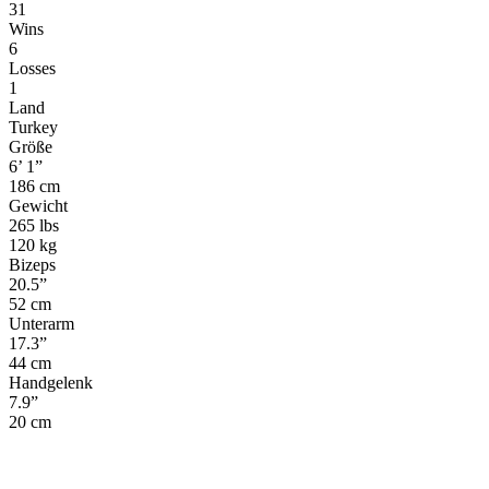
31
Wins
6
Losses
1
Land
Turkey
Größe
6’ 1”
186 cm
Gewicht
265 lbs
120 kg
Bizeps
20.5”
52 cm
Unterarm
17.3”
44 cm
Handgelenk
7.9”
20 cm