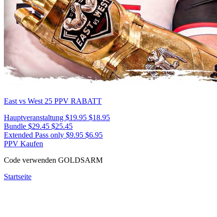
East vs West 25
PPV RABATT
Hauptveranstaltung
$19.95
$18.95
Bundle
$29.45
$25.45
Extended Pass only
$9.95
$6.95
PPV Kaufen
Code verwenden
GOLDSARM
Startseite