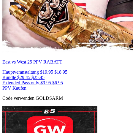
East vs West 25
PPV RABATT
Hauptveranstaltung
$19.95
$18.95
Bundle
$29.45
$25.45
Extended Pass only
$9.95
$6.95
PPV Kaufen
Code verwenden
GOLDSARM