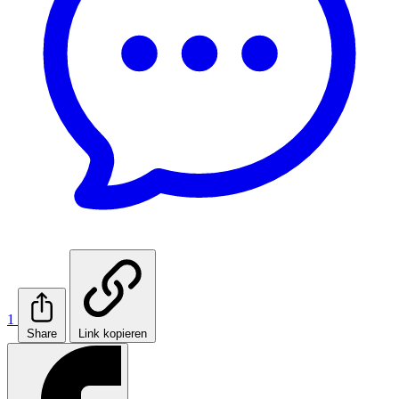
1
Share
Link kopieren