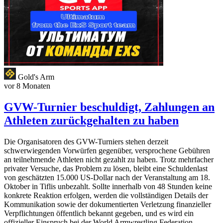
Gold's Arm
vor 8 Monaten
GVW-Turnier beschuldigt, Zahlungen an
Athleten zurückgehalten zu haben
Die Organisatoren des GVW-Turniers stehen derzeit
schwerwiegenden Vorwürfen gegenüber, versprochene Gebühren
an teilnehmende Athleten nicht gezahlt zu haben. Trotz mehrfacher
privater Versuche, das Problem zu lösen, bleibt eine Schuldenlast
von geschätzten 15.000 US-Dollar nach der Veranstaltung am 18.
Oktober in Tiflis unbezahlt. Sollte innerhalb von 48 Stunden keine
konkrete Reaktion erfolgen, werden die vollständigen Details der
Kommunikation sowie der dokumentierten Verletzung finanzieller
Verpflichtungen öffentlich bekannt gegeben, und es wird ein
offizieller Einspruch bei der World Armwrestling Federation