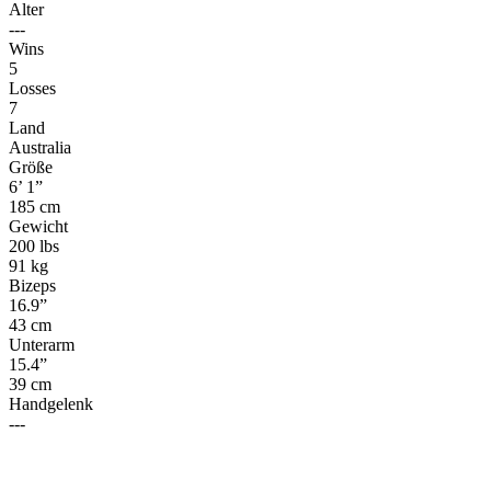
Alter
---
Wins
5
Losses
7
Land
Australia
Größe
6’ 1”
185 cm
Gewicht
200 lbs
91 kg
Bizeps
16.9”
43 cm
Unterarm
15.4”
39 cm
Handgelenk
---