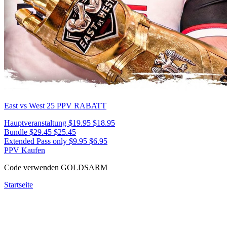
East vs West 25
PPV RABATT
Hauptveranstaltung
$19.95
$18.95
Bundle
$29.45
$25.45
Extended Pass only
$9.95
$6.95
PPV Kaufen
Code verwenden
GOLDSARM
Startseite