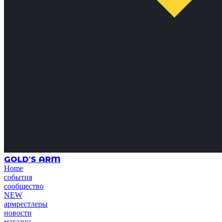
GOLD'S ARM
Home
события
сообщество
NEW
армрестлеры
новости
магазин