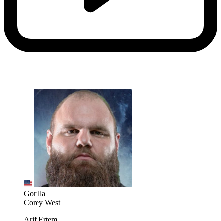
Gorilla
Corey West
Arif Ertem