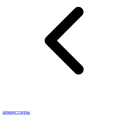
армрестлеры