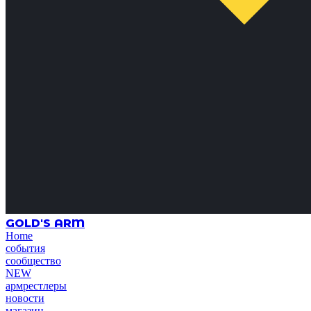
GOLD'S ARM
Home
события
сообщество
NEW
армрестлеры
новости
магазин