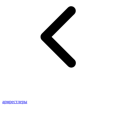
армрестлеры