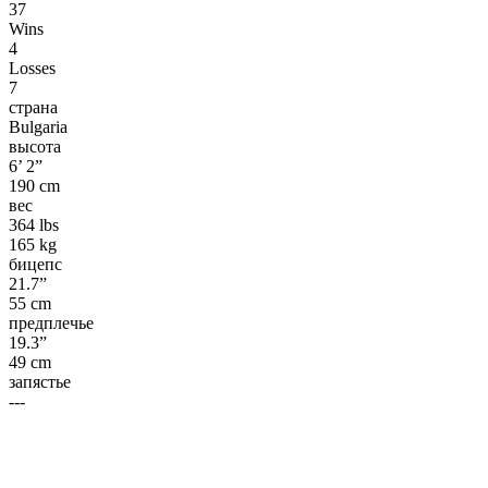
37
Wins
4
Losses
7
страна
Bulgaria
высота
6’ 2”
190 cm
вес
364 lbs
165 kg
бицепс
21.7”
55 cm
предплечье
19.3”
49 cm
запястье
---