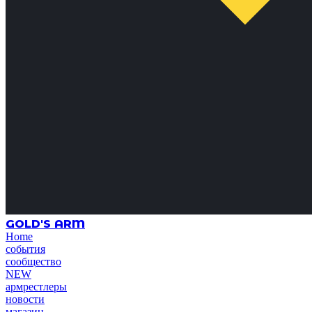
GOLD'S ARM
Home
события
сообщество
NEW
армрестлеры
новости
магазин