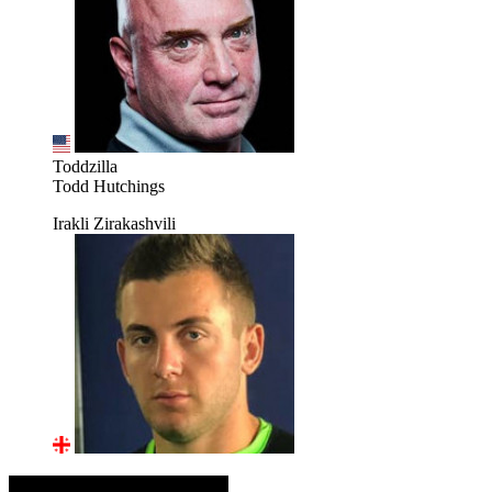
Toddzilla
Todd Hutchings
Irakli Zirakashvili