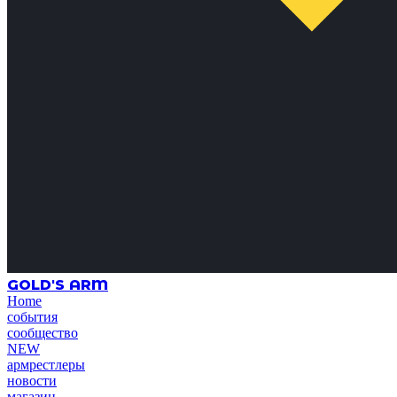
GOLD'S ARM
Home
события
сообщество
NEW
армрестлеры
новости
магазин