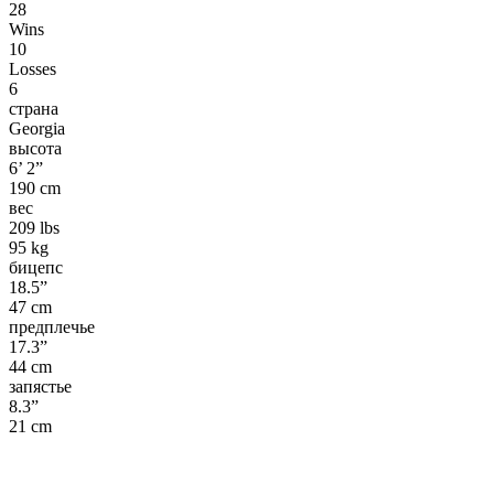
28
Wins
10
Losses
6
страна
Georgia
высота
6’ 2”
190 cm
вес
209 lbs
95 kg
бицепс
18.5”
47 cm
предплечье
17.3”
44 cm
запястье
8.3”
21 cm