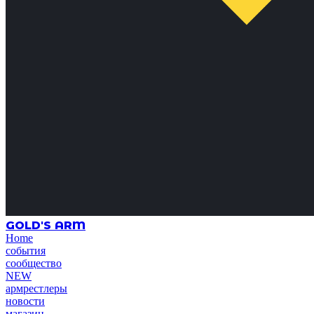
GOLD'S ARM
Home
события
сообщество
NEW
армрестлеры
новости
магазин