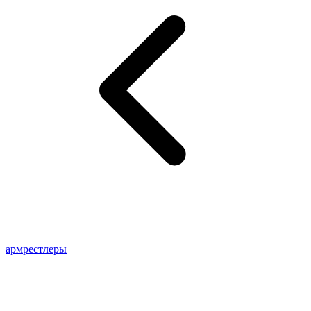
армрестлеры