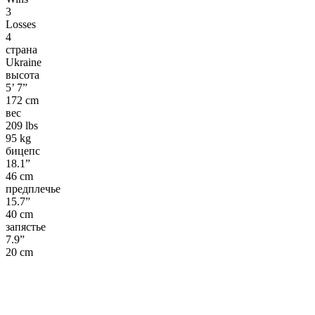
3
Losses
4
страна
Ukraine
высота
5’ 7”
172 cm
вес
209 lbs
95 kg
бицепс
18.1”
46 cm
предплечье
15.7”
40 cm
запястье
7.9”
20 cm