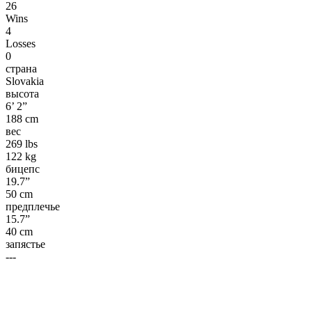
26
Wins
4
Losses
0
страна
Slovakia
высота
6’ 2”
188 cm
вес
269 lbs
122 kg
бицепс
19.7”
50 cm
предплечье
15.7”
40 cm
запястье
---