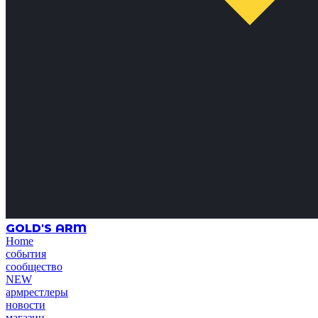
GOLD'S ARM
Home
события
сообщество
NEW
армрестлеры
новости
магазин