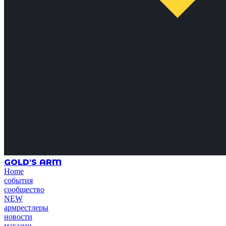
GOLD'S ARM
Home
события
сообщество
NEW
армрестлеры
новости
магазин