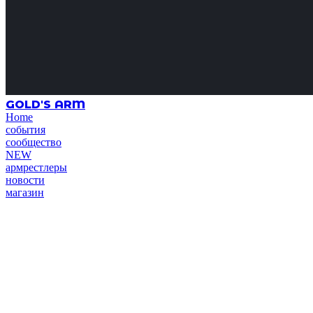
GOLD'S ARM
Home
события
сообщество
NEW
армрестлеры
новости
магазин