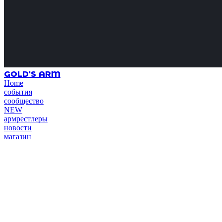
GOLD'S ARM
Home
события
сообщество
NEW
армрестлеры
новости
магазин