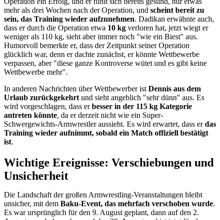
Operation ein Erfolg, und er fühlt sich bereits gesund, nur etwas
mehr als drei Wochen nach der Operation, und
scheint bereit zu
sein, das Training wieder aufzunehmen
. Dadikan erwähnte auch,
dass er durch die Operation etwa
10 kg
verloren hat, jetzt wiegt er
weniger als 110 kg, sieht aber immer noch "wie ein Biest" aus.
Humorvoll bemerkte er, dass der Zeitpunkt seiner Operation
glücklich war, denn er dachte zunächst, er könnte Wettbewerbe
verpassen, aber "diese ganze Kontroverse wütet und es gibt keine
Wettbewerbe mehr".
In anderen Nachrichten über Wettbewerber ist
Dennis aus dem
Urlaub zurückgekehrt
und sieht angeblich "sehr dünn" aus. Es
wird vorgeschlagen, dass er
besser in der 115 kg Kategorie
antreten könnte
, da er derzeit nicht wie ein Super-
Schwergewichts-Armwrestler aussieht. Es wird erwartet, dass er
das
Training wieder aufnimmt, sobald ein Match offiziell bestätigt
ist
.
Wichtige Ereignisse: Verschiebungen und
Unsicherheit
Die Landschaft der großen Armwrestling-Veranstaltungen bleibt
unsicher, mit dem
Baku-Event, das mehrfach verschoben wurde
.
Es war ursprünglich für den 9. August geplant, dann auf den 2.