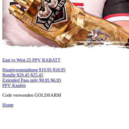
East vs West 25
PPV RABATT
Hauptveranstaltung
$19.95
$18.95
Bundle
$29.45
$25.45
Extended Pass only
$9.95
$6.95
PPV Kaufen
Code verwenden
GOLDSARM
Home