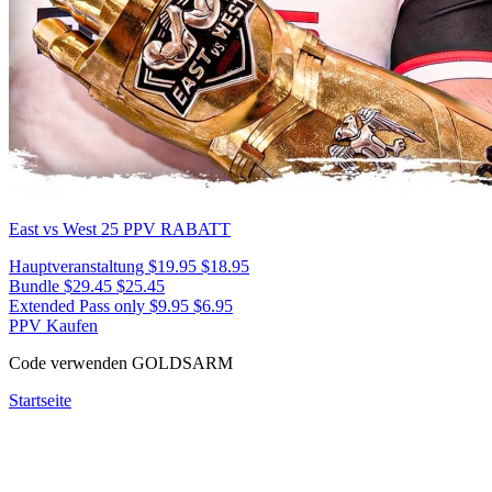
East vs West 25
PPV RABATT
Hauptveranstaltung
$19.95
$18.95
Bundle
$29.45
$25.45
Extended Pass only
$9.95
$6.95
PPV Kaufen
Code verwenden
GOLDSARM
Startseite