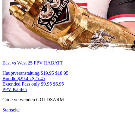
East vs West 25
PPV RABATT
Hauptveranstaltung
$19.95
$18.95
Bundle
$29.45
$25.45
Extended Pass only
$9.95
$6.95
PPV Kaufen
Code verwenden
GOLDSARM
Startseite