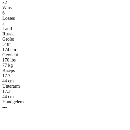
32
Wins
6
Losses
2
Land
Russia
Größe
5’ 8”
174 cm
Gewicht
170 lbs
77 kg
Bizeps
17.3”
44 cm
Unterarm
17.3”
44 cm
Handgelenk
---