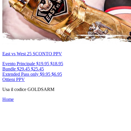
East vs West 25
SCONTO PPV
Evento Principale
$19.95
$18.95
Bundle
$29.45
$25.45
Extended Pass only
$9.95
$6.95
Ottieni PPV
Usa il codice
GOLDSARM
Home