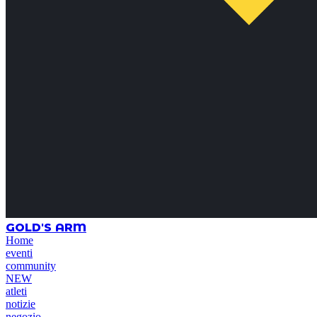
GOLD'S ARM
Home
eventi
community
NEW
atleti
notizie
negozio