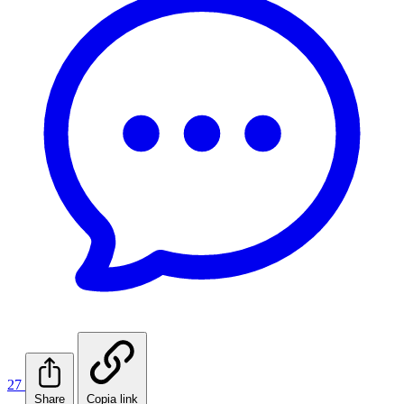
27
Share
Copia link