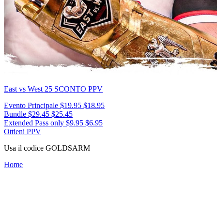
East vs West 25
SCONTO PPV
Evento Principale
$19.95
$18.95
Bundle
$29.45
$25.45
Extended Pass only
$9.95
$6.95
Ottieni PPV
Usa il codice
GOLDSARM
Home