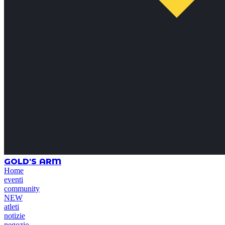
GOLD'S ARM
Home
eventi
community
NEW
atleti
notizie
negozio