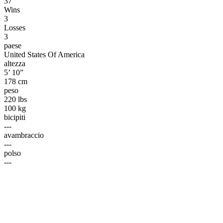
37
Wins
3
Losses
3
paese
United States Of America
altezza
5’ 10”
178 cm
peso
220 lbs
100 kg
bicipiti
---
avambraccio
---
polso
---