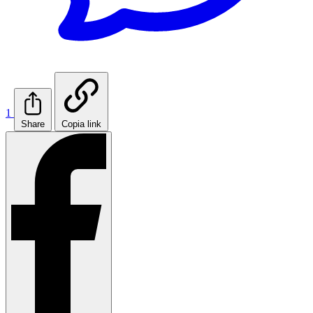
1
Share
Copia link