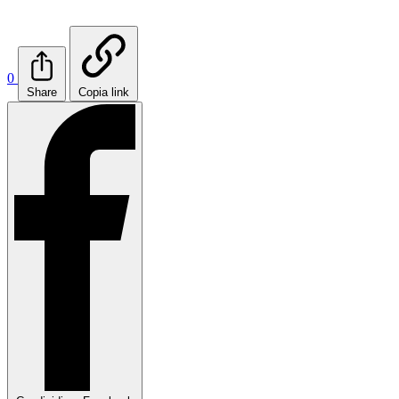
0
Share
Copia link