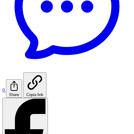
0
Share
Copia link