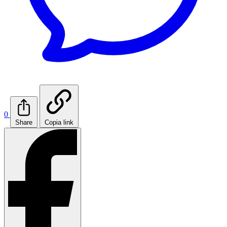
0
Share
Copia link