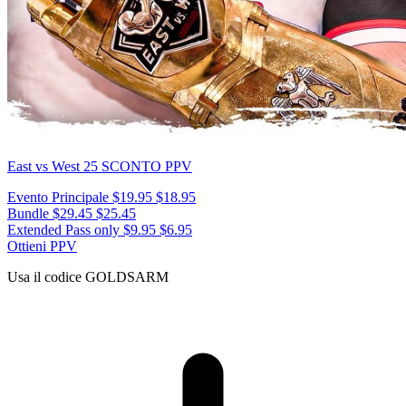
East vs West 25
SCONTO PPV
Evento Principale
$19.95
$18.95
Bundle
$29.45
$25.45
Extended Pass only
$9.95
$6.95
Ottieni PPV
Usa il codice
GOLDSARM