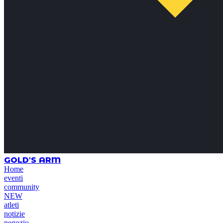
GOLD'S ARM
Home
eventi
community
NEW
atleti
notizie
negozio