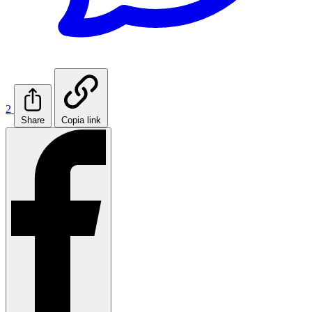
2
Share
Copia link