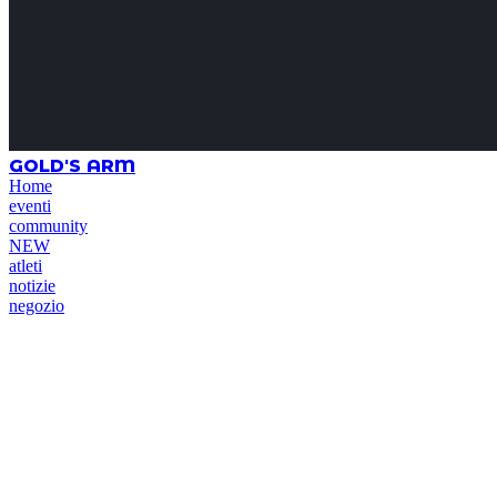
GOLD'S ARM
Home
eventi
community
NEW
atleti
notizie
negozio