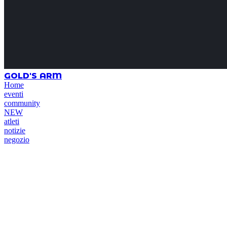
GOLD'S ARM
Home
eventi
community
NEW
atleti
notizie
negozio