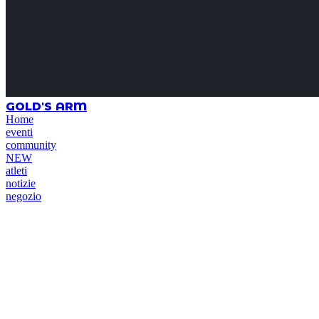
GOLD'S ARM
Home
eventi
community
NEW
atleti
notizie
negozio