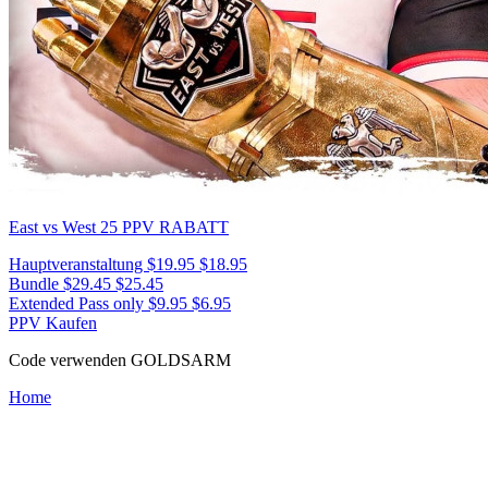
East vs West 25
PPV RABATT
Hauptveranstaltung
$19.95
$18.95
Bundle
$29.45
$25.45
Extended Pass only
$9.95
$6.95
PPV Kaufen
Code verwenden
GOLDSARM
Home