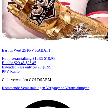
East vs West 25
PPV RABATT
Hauptveranstaltung
$19.95
$18.95
Bundle
$29.45
$25.45
Extended Pass only
$9.95
$6.95
PPV Kaufen
Code verwenden
GOLDSARM
Kommende Veranstaltungen
Vergangene Veranstaltungen