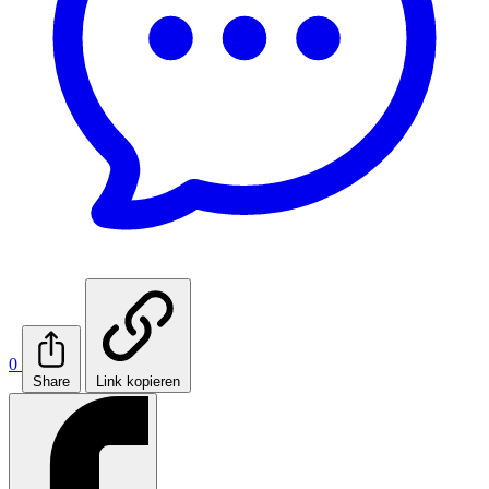
0
Share
Link kopieren