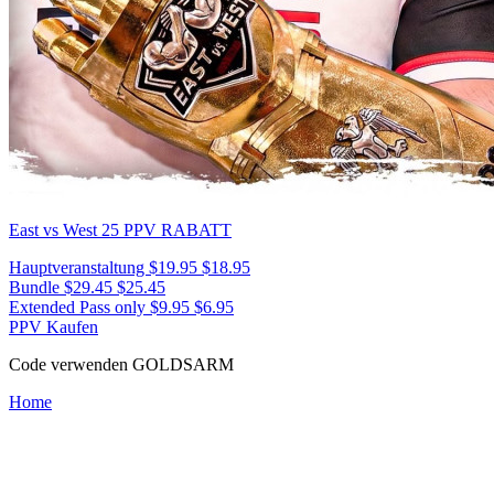
East vs West 25
PPV RABATT
Hauptveranstaltung
$19.95
$18.95
Bundle
$29.45
$25.45
Extended Pass only
$9.95
$6.95
PPV Kaufen
Code verwenden
GOLDSARM
Home