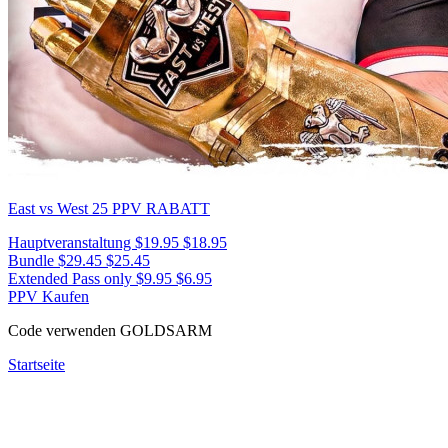
East vs West 25
PPV RABATT
Hauptveranstaltung
$19.95
$18.95
Bundle
$29.45
$25.45
Extended Pass only
$9.95
$6.95
PPV Kaufen
Code verwenden
GOLDSARM
Startseite