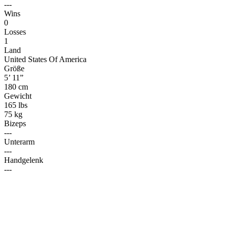
---
Wins
0
Losses
1
Land
United States Of America
Größe
5’ 11”
180 cm
Gewicht
165 lbs
75 kg
Bizeps
---
Unterarm
---
Handgelenk
---