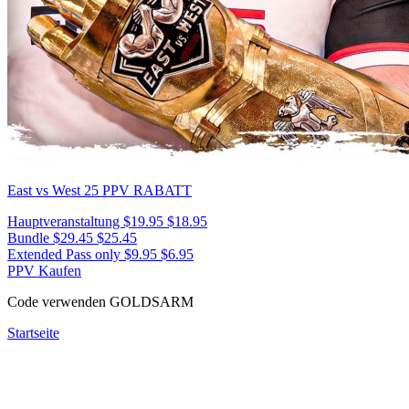
East vs West 25
PPV RABATT
Hauptveranstaltung
$19.95
$18.95
Bundle
$29.45
$25.45
Extended Pass only
$9.95
$6.95
PPV Kaufen
Code verwenden
GOLDSARM
Startseite