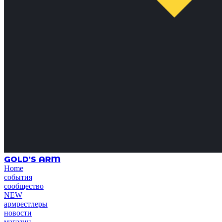
GOLD'S ARM
Home
события
сообщество
NEW
армрестлеры
новости
магазин