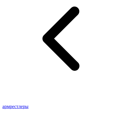
армрестлеры