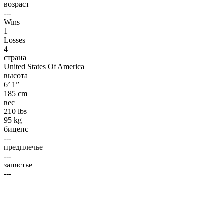
возраст
---
Wins
1
Losses
4
страна
United States Of America
высота
6’ 1”
185 cm
вес
210 lbs
95 kg
бицепс
---
предплечье
---
запястье
---