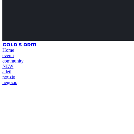
GOLD'S ARM
Home
eventi
community
NEW
atleti
notizie
negozio