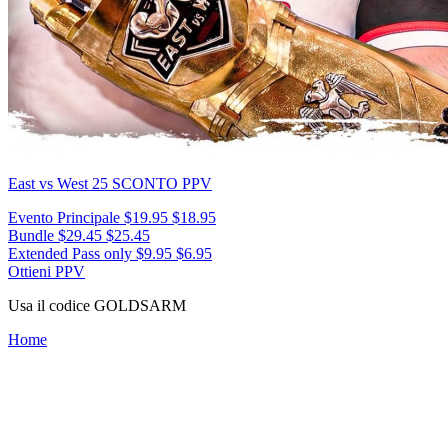
East vs West 25
SCONTO PPV
Evento Principale
$19.95
$18.95
Bundle
$29.45
$25.45
Extended Pass only
$9.95
$6.95
Ottieni PPV
Usa il codice
GOLDSARM
Home