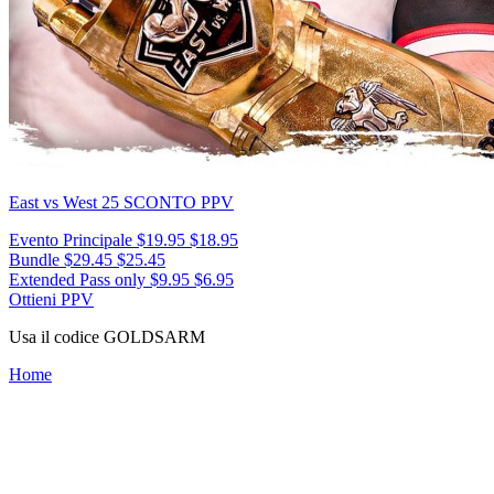
East vs West 25
SCONTO PPV
Evento Principale
$19.95
$18.95
Bundle
$29.45
$25.45
Extended Pass only
$9.95
$6.95
Ottieni PPV
Usa il codice
GOLDSARM
Home