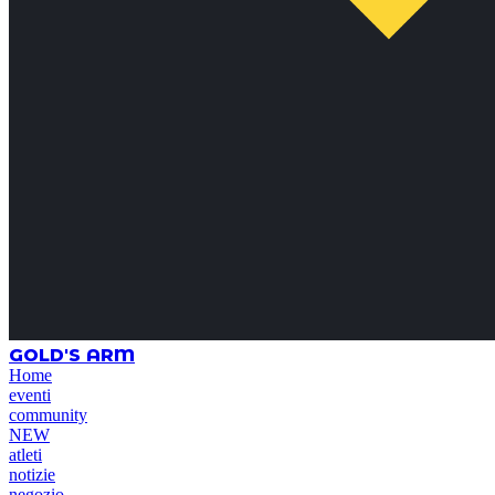
GOLD'S ARM
Home
eventi
community
NEW
atleti
notizie
negozio