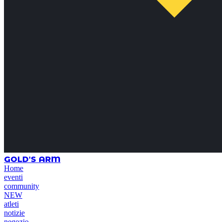
GOLD'S ARM
Home
eventi
community
NEW
atleti
notizie
negozio