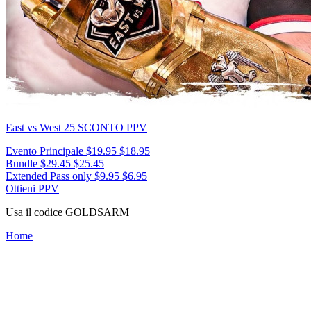
East vs West 25
SCONTO PPV
Evento Principale
$19.95
$18.95
Bundle
$29.45
$25.45
Extended Pass only
$9.95
$6.95
Ottieni PPV
Usa il codice
GOLDSARM
Home