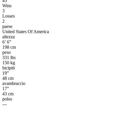
45
Wins
3
Losses
2
paese
United States Of America
altezza
6’ 6”
198 cm
peso
331 lbs
150 kg
bicipiti
19”
48 cm
avambraccio
17”
43 cm
polso
---