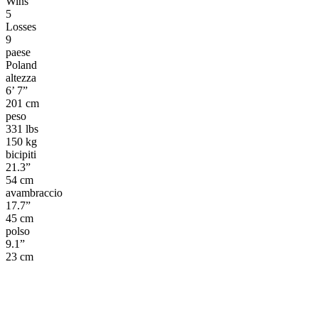
Wins
5
Losses
9
paese
Poland
altezza
6’ 7”
201 cm
peso
331 lbs
150 kg
bicipiti
21.3”
54 cm
avambraccio
17.7”
45 cm
polso
9.1”
23 cm