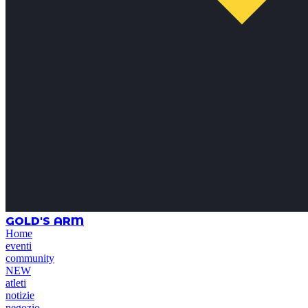
GOLD'S ARM
Home
eventi
community
NEW
atleti
notizie
negozio