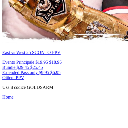
East vs West 25
SCONTO PPV
Evento Principale
$19.95
$18.95
Bundle
$29.45
$25.45
Extended Pass only
$9.95
$6.95
Ottieni PPV
Usa il codice
GOLDSARM
Home