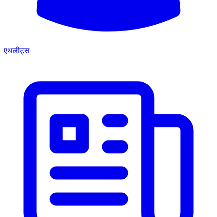
एथलीट्स