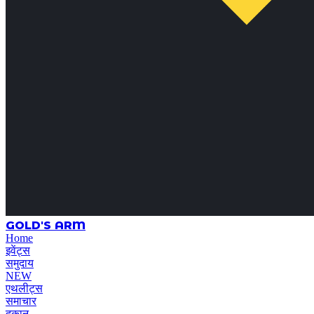
GOLD'S ARM
Home
इवेंट्स
समुदाय
NEW
एथलीट्स
समाचार
दुकान