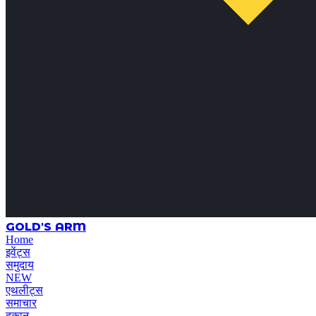
GOLD'S ARM
Home
इवेंट्स
समुदाय
NEW
एथलीट्स
समाचार
दुकान