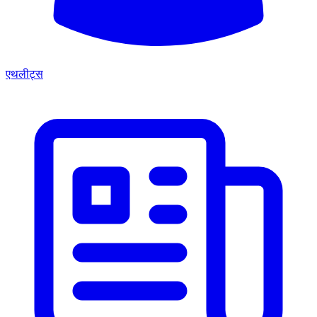
एथलीट्स