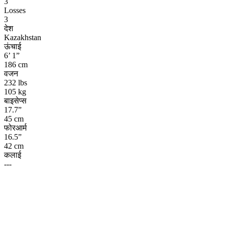
3
Losses
3
देश
Kazakhstan
ऊंचाई
6’ 1”
186 cm
वजन
232 lbs
105 kg
बाइसेप्स
17.7”
45 cm
फोरआर्म
16.5”
42 cm
कलाई
---