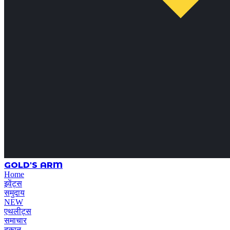
GOLD'S ARM
Home
इवेंट्स
समुदाय
NEW
एथलीट्स
समाचार
दुकान