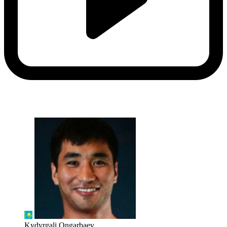
Kydyrgali Ongarbaev