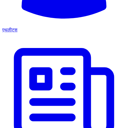
एथलीट्स