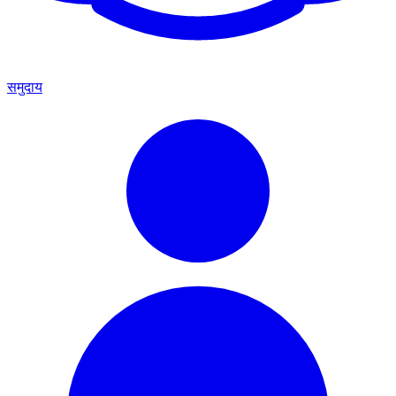
समुदाय