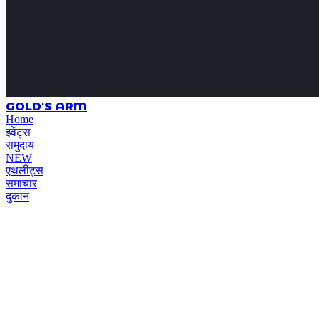
GOLD'S ARM
Home
इवेंट्स
समुदाय
NEW
एथलीट्स
समाचार
दुकान