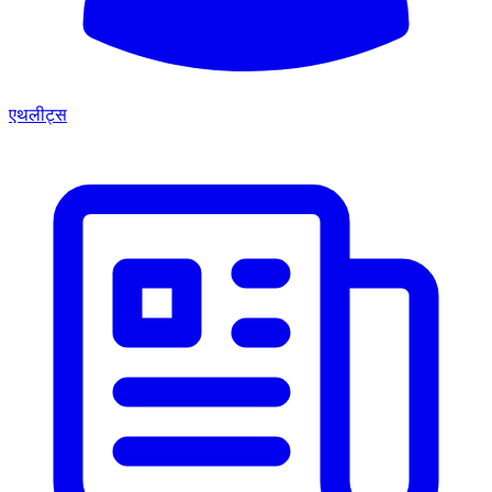
एथलीट्स