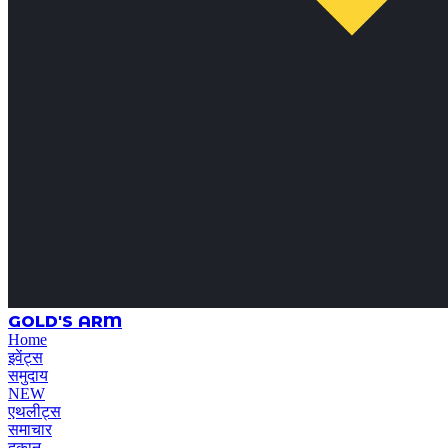
GOLD'S ARM
Home
इवेंट्स
समुदाय
NEW
एथलीट्स
समाचार
दुकान