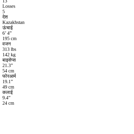
13
Losses
5
देश
Kazakhstan
ऊंचाई
6’ 4”
195 cm
वजन
313 lbs
142 kg
बाइसेप्स
21.3”
54 cm
फोरआर्म
19.1”
49 cm
कलाई
9.4”
24 cm