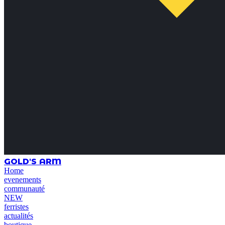
GOLD'S ARM
Home
evenements
communauté
NEW
ferristes
actualités
boutique